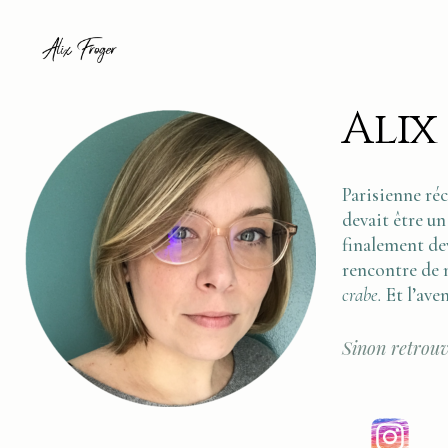
Alix
Parisienne ré
devait être un
finalement dev
rencontre de 
crabe.
Et l’ave
Sinon retrouv